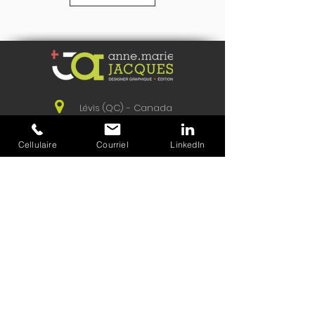
Lévis (QC) - Canada
581-996-4907
Écrivez-moi
Cellulaire
Courriel
LinkedIn
© 2019, Anne-Marie Jacques | Tous droits
réservés