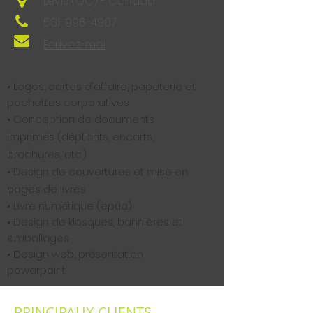
Lévis (QC) - Canada
581-996-4907
Écrivez-moi
• Logos, cartes d'affaire, papeterie et
pochettes corporatives
• Conception de documents
imprimés (dépliants, encarts,
brochures, etc.)
• Design de couvertures et mise en
pages de livres
• Livre numérique (epub)
• Design de kiosques, bannières et
emballages
• Design web, présentation
powerpoint
PRINCIPAUX CLIENTS