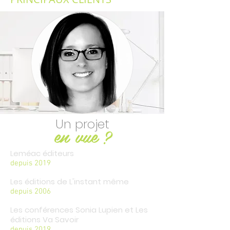
Un projet
en vue
?
Leméac éditeurs
depuis 2019
Les éditions de L'instant même
depuis 2006
Les conférences Sonia Lupien et Les
éditions Va Savoir
depuis 2019